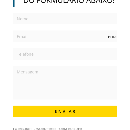
email
E N V I A R
FORMCRAFT - WORDPRESS FORM BUILDER