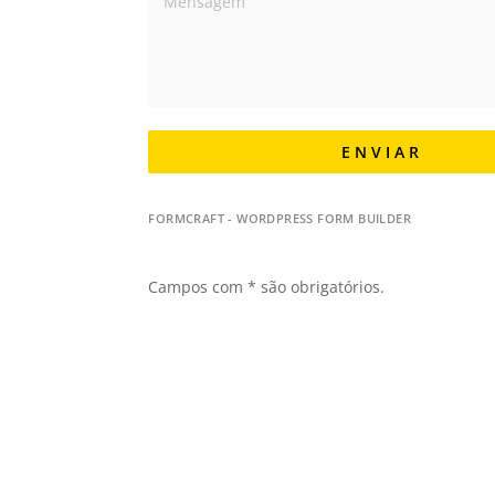
E N V I A R
FORMCRAFT - WORDPRESS FORM BUILDER
Campos com * são obrigatórios.