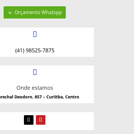
Orçamento Whatspp

(41) 98525-7875

Onde estamos
rechal Deodoro, 857 – Curiitba, Centro