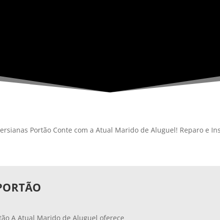
Persianas Portão Conte com a Atual Marido de Aluguel! Reparo e In
 PORTÃO
rtão A Atual Marido de Aluguel oferece