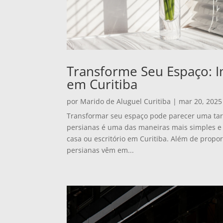
Transforme Seu Espaço: I
em Curitiba
por
Marido de Aluguel Curitiba
|
mar 20, 2025
Transformar seu espaço pode parecer uma tare
persianas é uma das maneiras mais simples e 
casa ou escritório em Curitiba. Além de propor
persianas vêm em...