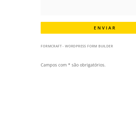
E N V I A R
FORMCRAFT - WORDPRESS FORM BUILDER
Campos com * são obrigatórios.