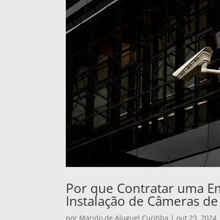
Por que Contratar uma E
Instalação de Câmeras de
por
Marido de Aluguel Curitiba
|
out 23, 2024