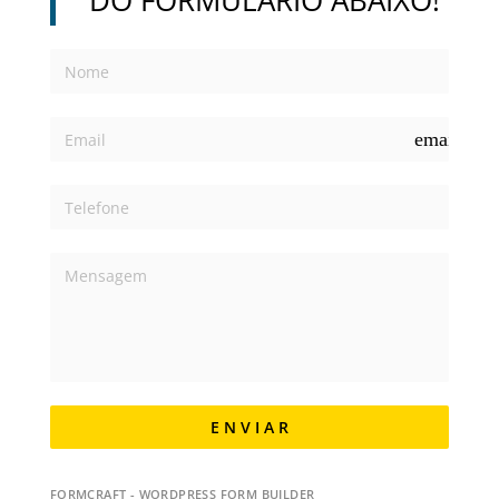
email
E N V I A R
FORMCRAFT - WORDPRESS FORM BUILDER