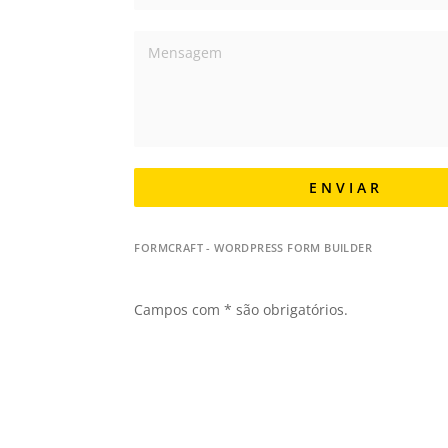
E N V I A R
FORMCRAFT - WORDPRESS FORM BUILDER
Campos com * são obrigatórios.