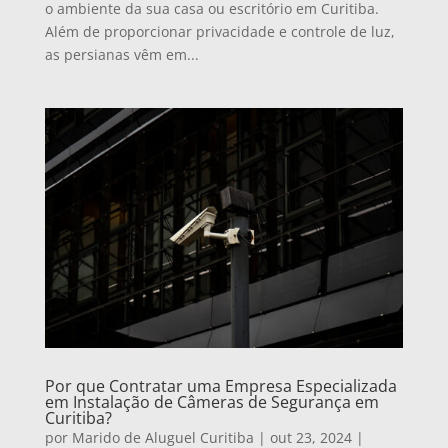
o ambiente da sua casa ou escritório em Curitiba.
Além de proporcionar privacidade e controle de luz,
as persianas vêm em...
Por que Contratar uma Empresa Especializada
em Instalação de Câmeras de Segurança em
Curitiba?
por
Marido de Aluguel Curitiba
|
out 23, 2024
|