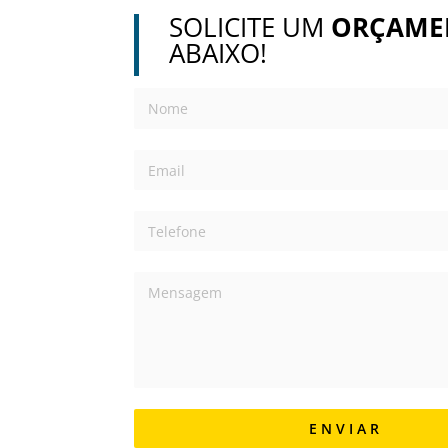
SOLICITE UM
ORÇAME
ABAIXO!
E N V I A R