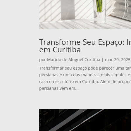
Transforme Seu Espaço: I
em Curitiba
por
Marido de Aluguel Curitiba
|
mar 20, 2025
Transformar seu espaço pode parecer uma tare
persianas é uma das maneiras mais simples e 
casa ou escritório em Curitiba. Além de propor
persianas vêm em...