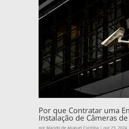
Por que Contratar uma E
Instalação de Câmeras de
por
Marido de Aluguel Curitiba
|
out 23, 2024