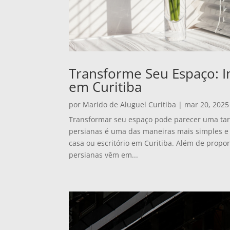
Transforme Seu Espaço: I
em Curitiba
por
Marido de Aluguel Curitiba
|
mar 20, 2025
Transformar seu espaço pode parecer uma tare
persianas é uma das maneiras mais simples e 
casa ou escritório em Curitiba. Além de propor
persianas vêm em...