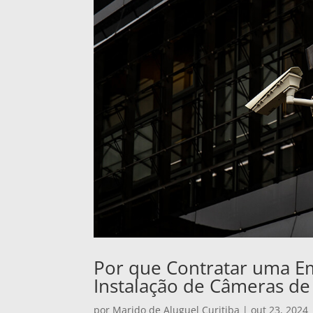
Por que Contratar uma E
Instalação de Câmeras de
por
Marido de Aluguel Curitiba
|
out 23, 2024