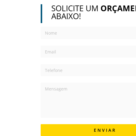
SOLICITE UM
ORÇAME
ABAIXO!
E N V I A R