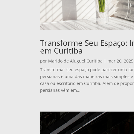
Transforme Seu Espaço: I
em Curitiba
por
Marido de Aluguel Curitiba
|
mar 20, 2025
Transformar seu espaço pode parecer uma tare
persianas é uma das maneiras mais simples e 
casa ou escritório em Curitiba. Além de propor
persianas vêm em...