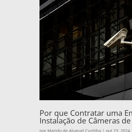
Por que Contratar uma E
Instalação de Câmeras de
por
Marido de Aluguel Curitiba
|
out 23, 2024