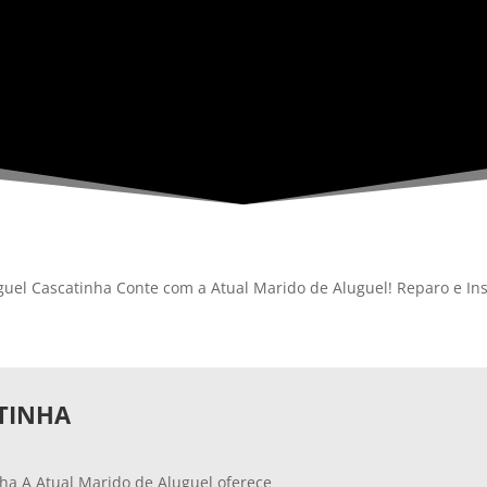
uel Cascatinha Conte com a Atual Marido de Aluguel! Reparo e In
TINHA
ha A Atual Marido de Aluguel oferece