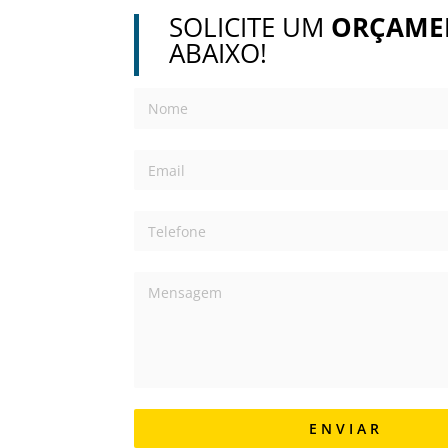
SOLICITE UM
ORÇAME
ABAIXO!
E N V I A R