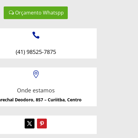
Orçamento Whatspp

(41) 98525-7875

Onde estamos
rechal Deodoro, 857 – Curiitba, Centro